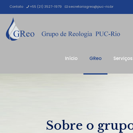
Contato
+55 (21) 3527-1979
secretariagreo@puc-rio.br
Início
GReo
Serviços
Sobre o grup