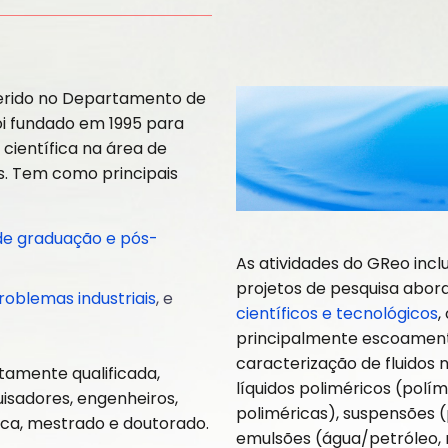
serido no Departamento de
i fundado em 1995 para
científica na área de
is. Tem como principais
de graduação e pós-
As atividades do GReo inc
projetos de pesquisa abor
roblemas industriais
, e
científicos e tecnológicos
,
principalmente escoamen
caracterização de fluidos
tamente qualificada,
líquidos poliméricos (polím
uisadores, engenheiros,
poliméricas), suspensões (
ífica, mestrado e doutorado.
emulsões (água/petróleo,