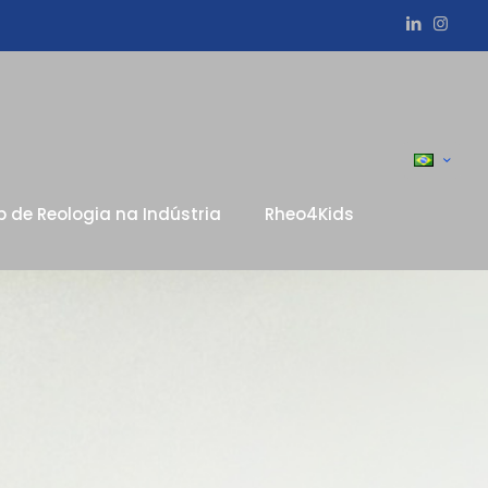
p de Reologia na Indústria
Rheo4Kids