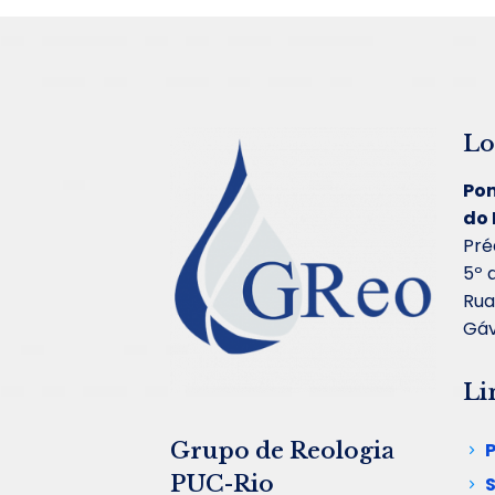
Lo
Pon
do 
Pré
5º 
Rua
Gáv
Li
Grupo de Reologia
PUC-Rio
S