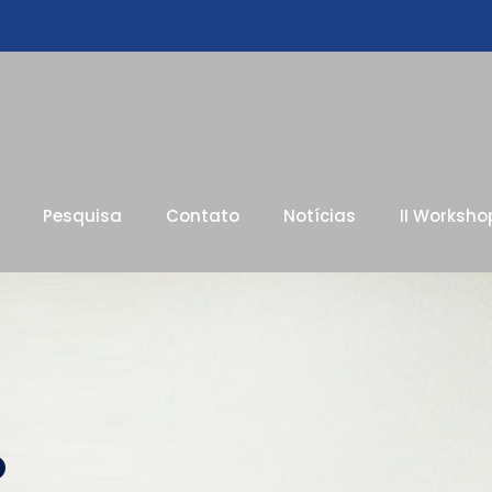
Pesquisa
Contato
Notícias
II Worksho
o