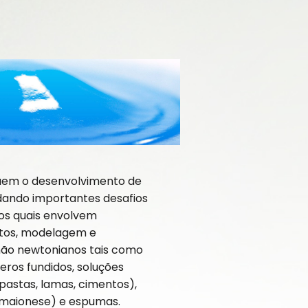
luem o desenvolvimento de
dando importantes desafios
 os quais envolvem
tos, modelagem e
 não newtonianos tais como
eros fundidos, soluções
pastas, lamas, cimentos),
 maionese) e espumas.