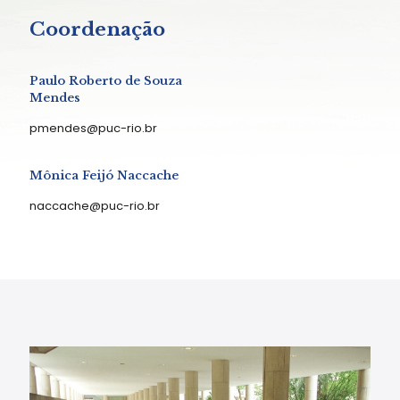
Coordenação
Paulo Roberto de Souza
Mendes
pmendes@puc-rio.br
Mônica Feijó Naccache
naccache@puc-rio.br