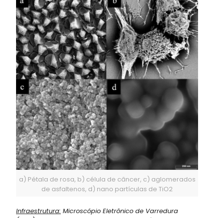
a) Pétala de rosa, b) célula de câncer, c) aglomerados
de asfaltenos, d) nano partículas de TiO2
Infraestrutura:
Microscópio Eletrônico de Varredura