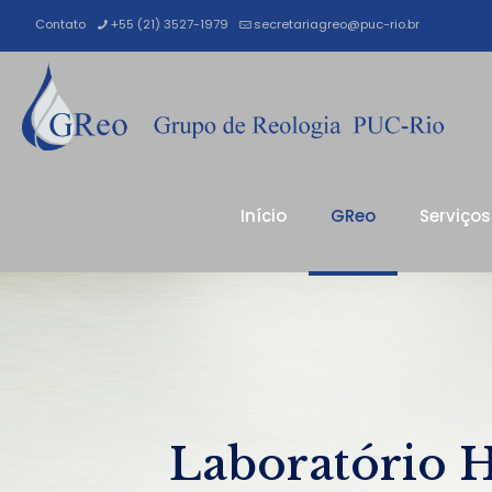
Contato
+55 (21) 3527-1979
secretariagreo@puc-rio.br
Início
GReo
Serviços
Laboratório