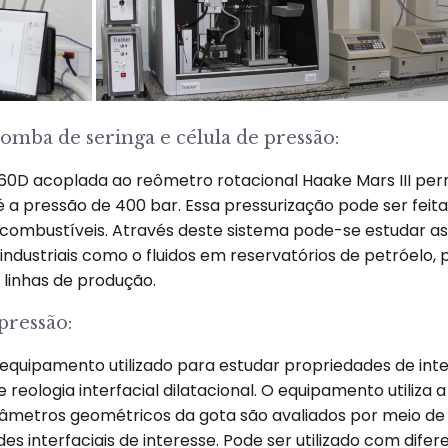
mba de seringa e célula de pressão:
0D acoplada ao reômetro rotacional Haake Mars III perm
é a pressão de 400 bar. Essa pressurização pode ser fei
 combustíveis. Através deste sistema pode-se estudar as
dustriais como o fluidos em reservatórios de petróelo, 
 linhas de produção.
pressão:
 equipamento utilizado para estudar propriedades de in
e e reologia interfacial dilatacional. O equipamento utili
râmetros geométricos da gota são avaliados por meio de
 interfaciais de interesse. Pode ser utilizado com dife