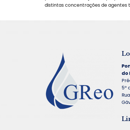
distintas concentrações de agentes t
Lo
Pon
do 
Pré
5º 
Rua
Gáv
Li