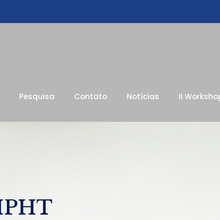
Pesquisa
Contato
Notícias
II Worksho
 HPHT